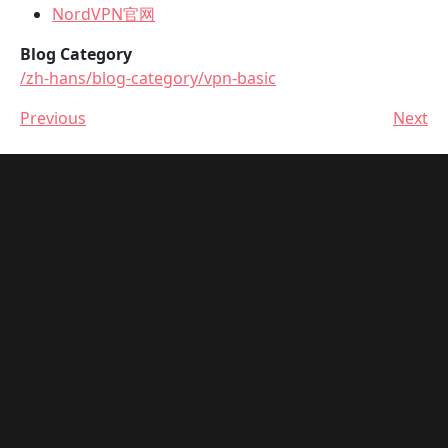
NordVPN官网
Blog Category
/zh-hans/blog-category/vpn-basic
Previous
Next