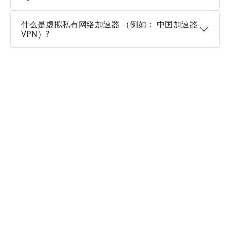
什么是虚拟私有网络加速器 （例如： 中国加速器
VPN）?
为什么选择中国加速器VPN?
多个服务器地区
中国加速器VPN可以访问遍布全球多个国家的大量
服务器位置，以建立连接，并且还在继续新增。
实时速度优化
中国加速器VPN已经在所有服务器上部署了实时速
度优化程序，让您的连接速度更快，就像火箭一样